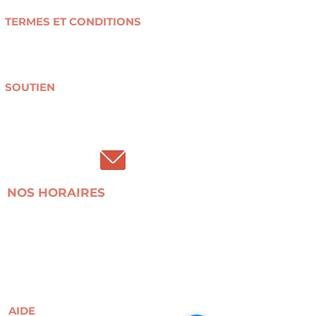
contact@r-use.be
TERMES ET CONDITIONS
Conditions générales de vente
Politique de confidentialité
Livraison et retours
SOUTIEN
Collectes textiles
Devenir bénévole
Don(s) financier(s) / mécénat
NOS HORAIRES
La boutique est ouverte du mardi au samedi de 13h à
18h.
L'atelier (pour la location de machines) est ouvert :
- Du mardi au samedi de 13h à 18h.
Rue du Relais, 63 1050 Ixelles.
AIDE