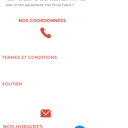
aider en tant que bénévole chez R-Use Fabrik !!
NOS COORDONNÉES
0498.47.38.37
contact@r-use.be
TERMES ET CONDITIONS
Conditions générales de vente
Politique de confidentialité
Livraison et retours
SOUTIEN
Collectes textiles
Devenir bénévole
Don(s) financier(s) / mécénat
NOS HORAIRES