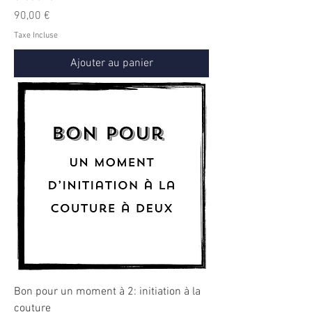
Prix
90,00 €
Taxe Incluse
Ajouter au panier
Bon pour un moment à 2: initiation à la
couture