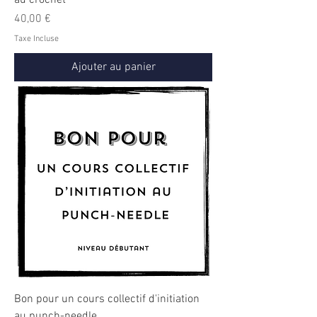
Prix
40,00 €
Taxe Incluse
Ajouter au panier
Bon pour un cours collectif d'initiation
au punch-needle