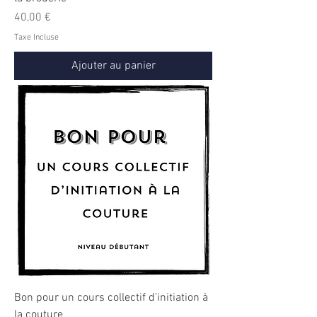
Prix
40,00 €
Taxe Incluse
Ajouter au panier
Bon pour un cours collectif d'initiation à
la couture