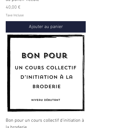
Prix
40,00 €
Taxe Incluse
Ajouter au panier
Bon pour un cours collectif d'initiation à
la broderie