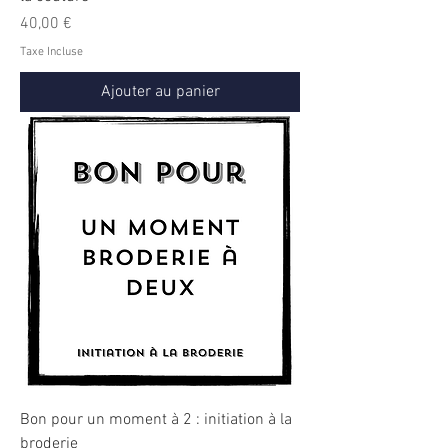
Prix
40,00 €
Taxe Incluse
Ajouter au panier
Bon pour un moment à 2 : initiation à la
broderie