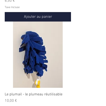
Prix
6,50 €
Taxe Incluse
Ajouter au panier
Le plumail - le plumeau réutilisable
Prix
10,00 €