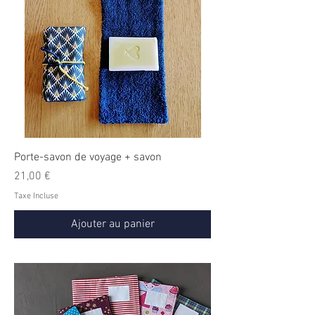
Porte-savon de voyage + savon
Prix
21,00 €
Taxe Incluse
Ajouter au panier