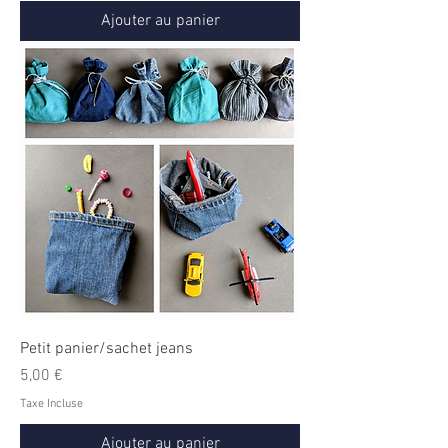
Ajouter au panier
Petit panier/sachet jeans
Prix
5,00 €
Taxe Incluse
Ajouter au panier