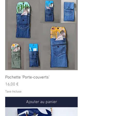
Pochette 'Porte-couverts'
Prix
16,00 €
Taxe Incluse
Ajouter au panier