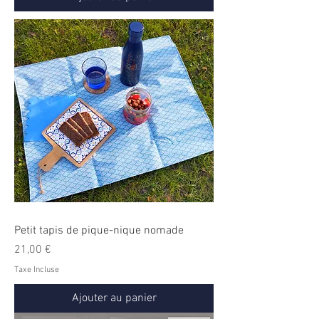
Petit tapis de pique-nique nomade
Prix
21,00 €
Taxe Incluse
Ajouter au panier