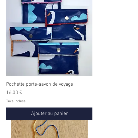
Pochette porte-savon de voyage
Prix
16,00 €
Taxe Incluse
Ajouter au panier