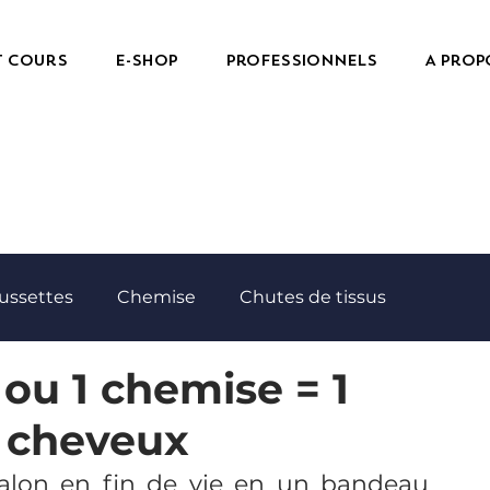
t cours
e-Shop
Professionnels
A prop
ussettes
Chemise
Chutes de tissus
 ou 1 chemise = 1
Echantillons
Essuies de bain
Feutrine
 cheveux
Housse de coussin
Jupe
Milieu de table
alon en fin de vie en un bandeau 