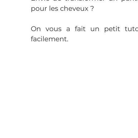
pour les cheveux ?
Nappe
Nappe enduite
Pantalon
Pant
On vous a fait un petit tuto
facilement.
Peluche
Poches
Polar
Pull
Pyjam