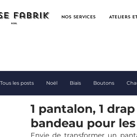
Nos services
Ateliers e
Tous les posts
Noël
Biais
Boutons
Cha
1 pantalon, 1 drap
Coussin
couverture
Cravate
Drap
bandeau pour les
Filet
Foulard
Frigo-box
Gigoteuse
Envie de transformer un pant