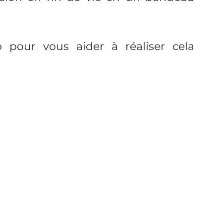
alon ou veste imperméable
parapluie
 pour vous aider à réaliser cela 
a