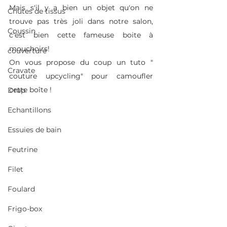
Mais s'il y a bien un objet qu'on ne 
Chutes de tissus
trouve pas très joli dans notre salon, 
Coussin
c'est bien cette fameuse boite à 
mouchoirs! 
couverture
On vous propose du coup un tuto " 
Cravate
couture upcycling" pour camoufler 
cette boîte !
Drap
Echantillons
Essuies de bain
Feutrine
Filet
Foulard
Frigo-box