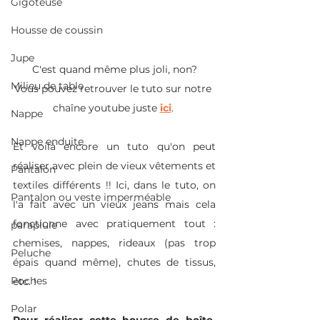
Gigoteuse
Housse de coussin
Jupe
C'est quand même plus joli, non?
Milieu de table
Vous pouvez retrouver le tuto sur notre 
chaîne youtube juste
ici
. 
Nappe
Nappe enduite
Et voilà encore un tuto qu'on peut 
réaliser avec plein de vieux vêtements et 
Pantalon
textiles différents !! Ici, dans le tuto, on 
Pantalon ou veste imperméable
l'a fait avec un vieux jeans mais cela 
fonctionne avec pratiquement tout : 
parapluie
chemises, nappes, rideaux (pas trop 
Peluche
épais quand même), chutes de tissus, 
Poches
etc. !
Polar
Pour réaliser cette housse de boîte, 