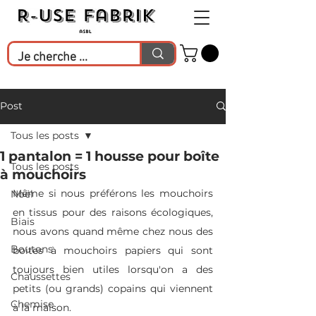
Post
Tous les posts
1 pantalon = 1 housse pour boîte
Tous les posts
à mouchoirs
Même si nous préférons les mouchoirs 
Noël
en tissus pour des raisons écologiques, 
Biais
nous avons quand même chez nous des 
Boutons
boites à mouchoirs papiers qui sont 
toujours bien utiles lorsqu'on a des 
Chaussettes
petits (ou grands) copains qui viennent 
Chemise
à la maison.