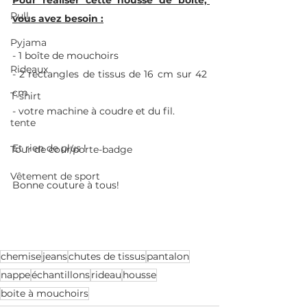
Pull
vous avez besoin :
Pyjama
- 1 boîte de mouchoirs
Rideaux
- 2 rectangles de tissus de 16 cm sur 42 
cm
T-shirt
- votre machine à coudre et du fil.
tente
Et rien de plus !
Tour de cour/porte-badge
Vêtement de sport
Bonne couture à tous! 
chemise
jeans
chutes de tissus
pantalon
nappe
échantillons
rideau
housse
boite à mouchoirs