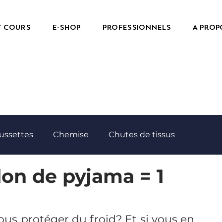
t cours
e-Shop
Professionnels
A prop
ussettes
Chemise
Chutes de tissus
alon de pyjama = 1
Echantillons
Essuies de bain
Feutrine
Housse de coussin
Jupe
Milieu de table
us protéger du froid? Et si vous en 