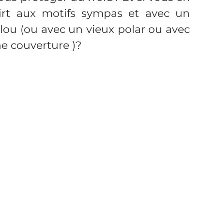
irt aux motifs sympas et avec un 
ou (ou avec un vieux polar ou avec 
alon ou veste imperméable
parapluie
e couverture )?
a