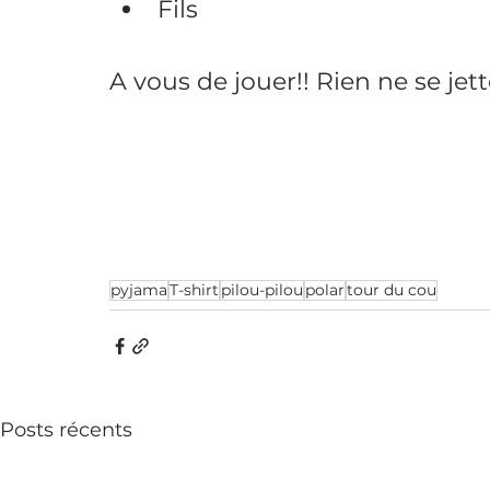
Fils
A vous de jouer!! Rien ne se jett
pyjama
T-shirt
pilou-pilou
polar
tour du cou
Posts récents