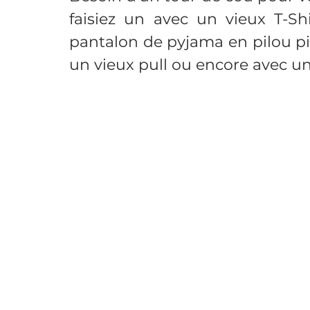
faisiez un avec un vieux T-Sh
pantalon de pyjama en pilou pil
Nappe
Nappe enduite
Pantalon
Pant
un vieux pull ou encore avec un
Peluche
Poches
Polar
Pull
Pyjam