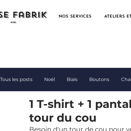
Nos services
Ateliers e
Tous les posts
Noël
Biais
Boutons
Cha
1 T-shirt + 1 pant
Coussin
couverture
Cravate
Drap
tour du cou
Filet
Foulard
Frigo-box
Gigoteuse
Besoin d'un tour de cou pour vo