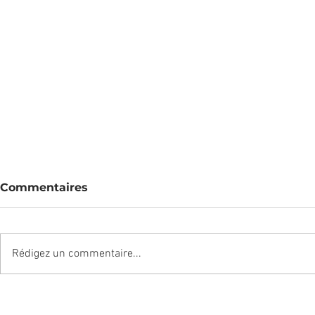
Commentaires
Rédigez un commentaire...
Des chutes = 1 étui à
Un vieux t-
cartes
Des sucet