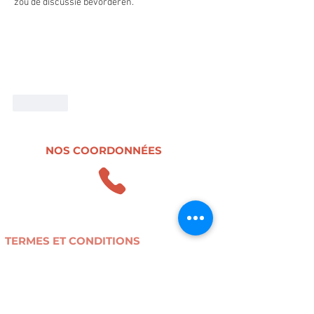
zou de discussie bevorderen.
J'aime
NOS COORDONNÉES
0498.47.38.37
contact@r-use.be
TERMES ET CONDITIONS
Conditions générales de vente
Politique de confidentialité
Livraison et retours
SOUTIEN