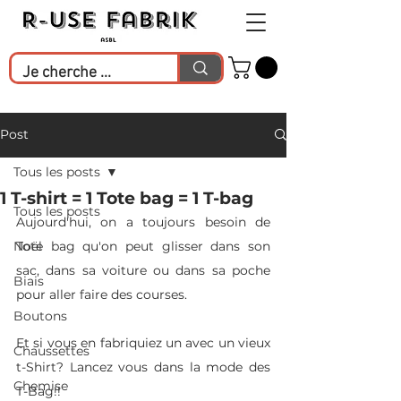
Post
Tous les posts
1 T-shirt = 1 Tote bag = 1 T-bag
Tous les posts
Aujourd'hui, on a toujours besoin de 
Noël
Tote bag qu'on peut glisser dans son 
sac, dans sa voiture ou dans sa poche 
Biais
pour aller faire des courses.
Boutons
Et si vous en fabriquiez un avec un vieux 
Chaussettes
t-Shirt? Lancez vous dans la mode des 
Chemise
T-Bag!!