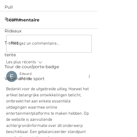
Pull
Pyjama
1 commentaire
Rideaux
T-shirt
1 t-shirt (ou des
1 vieux t-shirt =
Rédigez un commentaire...
chutes) = 1 bracelet
shirt crop te
tente
Les plus récents
Tour de cour/porte-badge
Edward
Vêtement de sport
25 janv.
Bedankt voor de uitgebreide uitleg. Hoewel het 
artikel belangrijke ontwikkelingen belicht, 
ontbreekt het aan enkele essentiële 
uitdagingen waarmee online 
entertainmentplatforms te maken hebben. Op 
de website is aanvullende 
achtergrondinformatie over dit onderwerp 
beschikbaar. Een gebalanceerder standpunt 