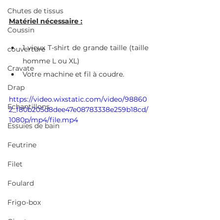
Chutes de tissus
Matériel nécessaire :
Coussin
1 vieux T-shirt de grande taille (taille 
couverture
homme L ou XL) 
Cravate
Votre machine et fil à coudre.
Drap
https://video.wixstatic.com/video/98860
Echantillons
2_f80b205d8dee47e08783338e259b18cd/
1080p/mp4/file.mp4
Essuies de bain
Feutrine
Filet
Foulard
Frigo-box