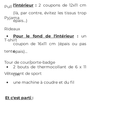
l'intérieur
 : 
2 coupons de 12x11 cm 
Pull
(là, par contre, évitez les tissus trop 
Pyjama
épais...)
Rideaux
Pour le fond de l'intérieur
 : 
un 
T-shirt
coupon de 16x11 cm (épais ou pas 
tente
épais)...
Tour de cour/porte-badge
2 bouts de thermocollant de 6 x 11 
Vêtement de sport
cm
une machine à coudre et du fil
Et c'est parti 
: 