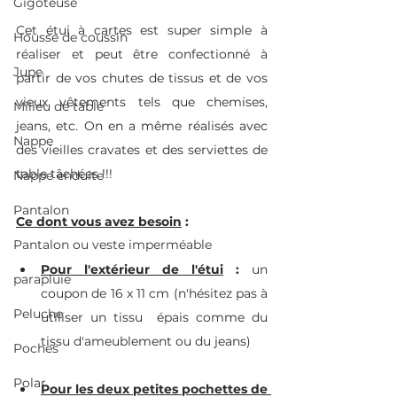
Gigoteuse
Cet étui à cartes est super simple à 
Housse de coussin
réaliser et peut être confectionné à 
Jupe
partir de vos chutes de tissus et de vos 
vieux vêtements tels que chemises, 
Milieu de table
jeans, etc. On en a même réalisés avec 
Nappe
des vieilles cravates et des serviettes de 
table tâchées !!! 
Nappe enduite
Pantalon
Ce dont vous avez besoin
 :
Pantalon ou veste imperméable
Pour l'extérieur de l'étui
 : 
un 
parapluie
coupon de 16 x 11 cm (n'hésitez pas à 
Peluche
utiliser un tissu  épais comme du 
tissu d'ameublement ou du jeans)
Poches
Polar
Pour les deux petites pochettes de 