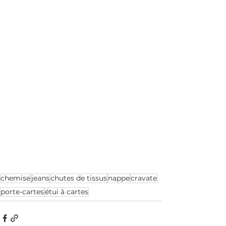
chemise
jeans
chutes de tissus
nappe
cravate
porte-cartes
étui à cartes