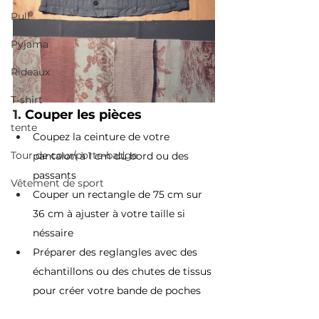
Pull
Pyjama
Rideaux
T-shirt
1. 
Couper les pièces
tente
Coupez la ceinture de votre 
Tour de cour/porte-badge
pantalon à 1 cm du bord ou des 
passants 
Vêtement de sport
Couper un rectangle de 75 cm sur 
36 cm à ajuster à votre taille si 
néssaire 
Préparer des reglangles avec des 
échantillons ou des chutes de tissus 
pour créer votre bande de poches