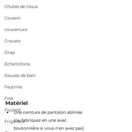
Chutes de tissus
Coussin
couverture
Cravate
Drap
Echantillons
Essuies de bain
Feutrine
Filet
Matériel
Foulard
Une ceinture de pantalon abîmée 
(ou fabriquez-en une avec 
Frigo-box
boutonnière si vous n’en avez pas)