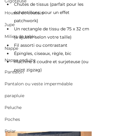
Gigoteuse
Chutes de tissus (parfait pour les 
échantillons, pour un effet 
Housse de coussin
patchwork)
Jupe
Un rectangle de tissu de 75 x 32 cm 
Milieu de table
(à ajuster selon votre taille)
Fil assorti ou contrastant
Nappe
Épingles, ciseaux, règle, bic
Nappe enduite
Machine à coudre et surjeteuse (ou 
point zigzag)
Pantalon
Pantalon ou veste imperméable
parapluie
Peluche
Poches
Polar