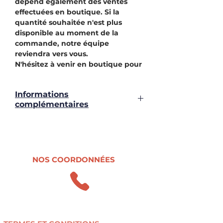
dépend également des ventes
effectuées en boutique. Si la
quantité souhaitée n'est plus
disponible au moment de la
commande, notre équipe
reviendra vers vous.
N'hésitez à venir en boutique pour
voir tout notre stock.
Informations
complémentaires
Motifs disponibles
NOS COORDONNÉES
0498.47.38.37
contact@r-use.be