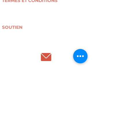
TERMES ET CONDITIONS
Conditions générales de vente
Politique de confidentialité
Livraison et retours
SOUTIEN
Collectes textiles
Devenir bénévole
Don(s) financier(s) / mécénat
NOS HORAIRES
La boutique est ouverte du mardi au samedi de 13h à
18h.
L'atelier (pour la location de machines) est ouvert :
- Du mardi au samedi de 13h à 18h.
Rue du Relais, 63 1050 Ixelles.
AIDE
Contact