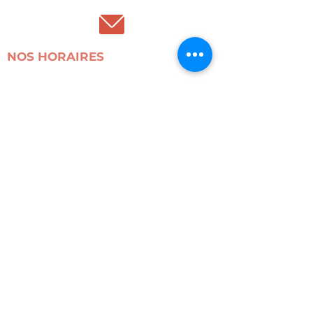
NOS HORAIRES
La boutique est ouverte du mardi au samedi de 13h à
18h.
L'atelier (pour la location de machines) est ouvert :
- Du mardi au samedi de 13h à 18h.
Rue du Relais, 63 1050 Ixelles.
AIDE
Contact
FAQ
NOUS TROUVER