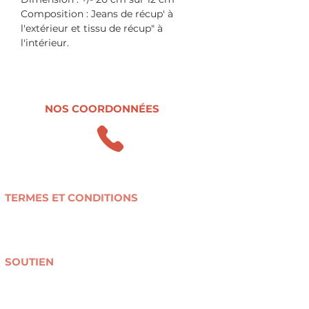
Composition : Jeans de récup' à
l'extérieur et tissu de récup" à
l'intérieur.
NOS COORDONNÉES
0498.47.38.37
contact@r-use.be
TERMES ET CONDITIONS
Conditions générales de vente
Politique de confidentialité
Livraison et retours
SOUTIEN
Collectes textiles
Devenir bénévole
Don(s) financier(s) / mécénat