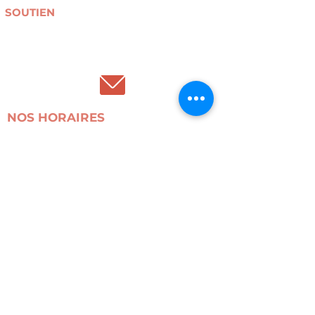
SOUTIEN
Collectes textiles
Devenir bénévole
Don(s) financier(s) / mécénat
NOS HORAIRES
La boutique est ouverte du mardi au samedi de 13h à
18h.
L'atelier (pour la location de machines) est ouvert :
- Du mardi au samedi de 13h à 18h.
Rue du Relais, 63 1050 Ixelles.
AIDE
Contact
FAQ
NOUS TROUVER