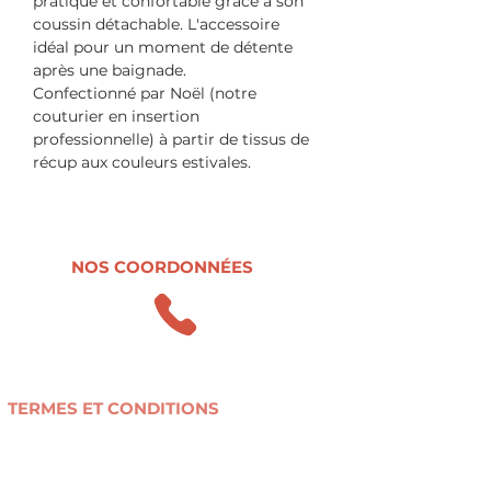
pratique et confortable grâce à son
coussin détachable. L'accessoire
idéal pour un moment de détente
après une baignade.
Confectionné par Noël (notre
couturier en insertion
professionnelle) à partir de tissus de
récup aux couleurs estivales.
D'un côté, un coton imprimé certifié
Oeko-Tex , de l'autre, une douce
éponge de belle qualité.
Sa grande poche à pression permet
NOS COORDONNÉES
de garder vos affaires à portée de
main et ses anses, de le transporter à
l'épaule.
Dimensions déplié : 130 x 60 cm et
0498.47.38.37
replié : 60 x 32 cm
contact@r-use.be
TERMES ET CONDITIONS
Conditions générales de vente
Politique de confidentialité
Livraison et retours