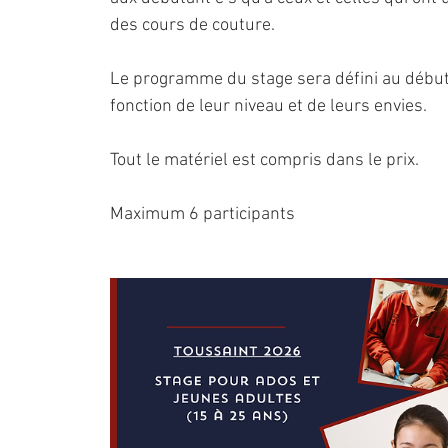
2
des cours de couture.
8
Le programme du stage sera défini au début d
o
fonction de leur niveau et de leurs envies.
c
Tout le matériel est compris dans le prix.
t
.
Maximum 6 participants