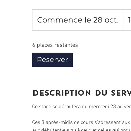
110
euro
Commence le 28 oct.
C
o
m
6 places restantes
m
Réserver
e
n
c
Description du ser
e
Ce stage se déroulera du mercredi 28 au ve
l
e
Ces 3 après-midis de cours s'adressent aux 
aux débutant·e·s qu'à ceux et celles qui ont 