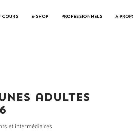
t cours
e-Shop
Professionnels
A prop
unes adultes
6
nts et intermédiaires