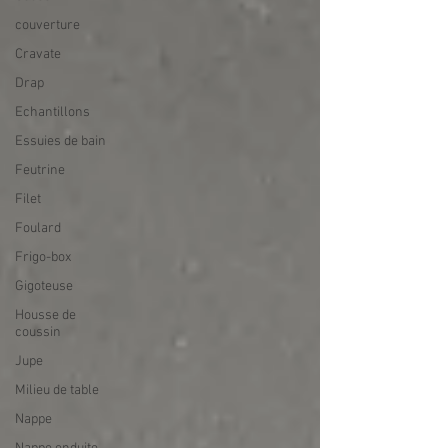
couverture
Cravate
Drap
Echantillons
Essuies de bain
Feutrine
Filet
Foulard
Frigo-box
Gigoteuse
Housse de
coussin
Jupe
Milieu de table
Nappe