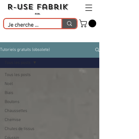
Tutoriels gratuits (obsolete)
Tous les posts
Tous les posts
Noël
Biais
Boutons
Chaussettes
Chemise
Chutes de tissus
Coussin