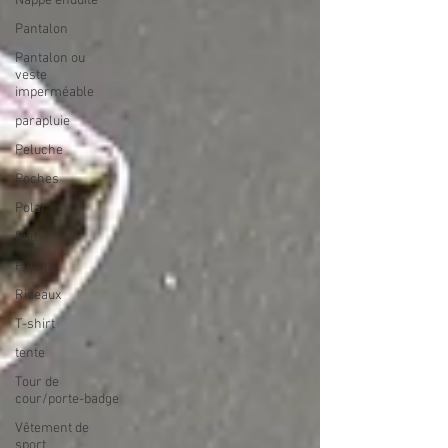
Nappe enduite
Pantalon
Pantalon ou
veste
imperméable
parapluie
Peluche
Poches
Polar
Pull
Pyjama
Rideaux
T-shirt
tente
Tour de
cour/porte-badge
Vêtement de
sport