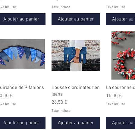
axe Incluse
Taxe Incluse
Taxe Incluse
Ajouter au panier
Ajouter au panier
Ajouter au
uirlande de 9 fanions
Housse d'ordinateur en
La couronne d
jeans
rix
Prix
0,00 €
15,00 €
Prix
26,50 €
axe Incluse
Taxe Incluse
Taxe Incluse
Ajouter au panier
Ajouter au panier
Ajouter au