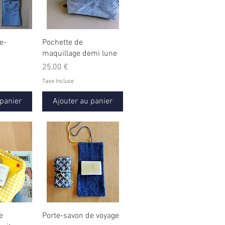
e-
Pochette de
maquillage demi lune
Prix
25,00 €
Taxe Incluse
 panier
Ajouter au panier
e
Porte-savon de voyage