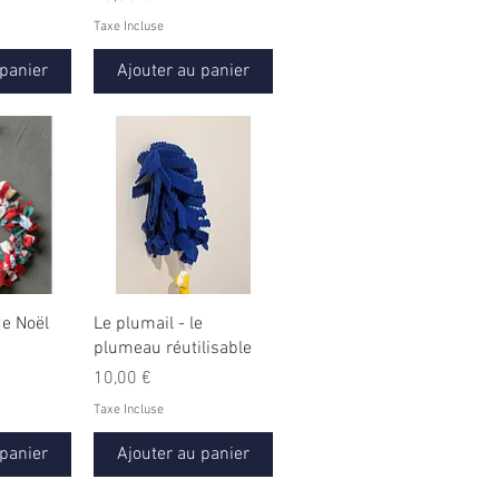
Taxe Incluse
 panier
Ajouter au panier
e Noël
Le plumail - le
plumeau réutilisable
Prix
10,00 €
Taxe Incluse
 panier
Ajouter au panier