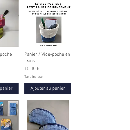
-poche
Panier / Vide-poche en
jeans
Prix
15,00 €
Taxe Incluse
 panier
Ajouter au panier