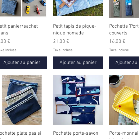
etit panier/sachet
Petit tapis de pique-
Pochette 'Port
eans
nique nomade
couverts'
rix
Prix
Prix
,00 €
21,00 €
16,00 €
axe Incluse
Taxe Incluse
Taxe Incluse
Ajouter au panier
Ajouter au panier
Ajouter au
ochette plate pas si
Pochette porte-savon
Porte-monnai