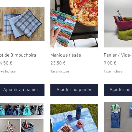
ot de 3 mouchoirs
Manique tissée
Panier / Vide
rix
Prix
Prix
4,50 €
23,50 €
9,00 €
axe Incluse
Taxe Incluse
Taxe Incluse
Ajouter au panier
Ajouter au panier
Ajouter au