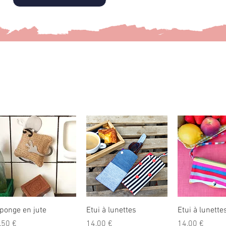
ponge en jute
Etui à lunettes
Etui à lunette
rix
Prix
Prix
,50 €
14,00 €
14,00 €