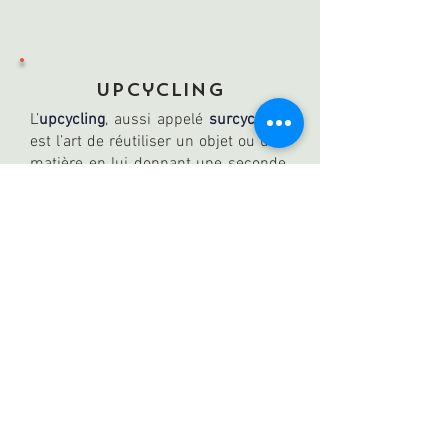
upcycling
L’
upcycling
, aussi appelé
surcyclage
,
est l’art de réutiliser un objet ou une
matière en lui donnant une seconde
vie, souvent détournée et de
meilleure qualité que l’originale
. Par
exemple, transformer un vieux jean
en sac à dos ou une chemise en
housse de coussin.
Un immense merci à
nos
partenaires
pour leur
précieux soutien… et surtout,
merci à
vous
d’être là !