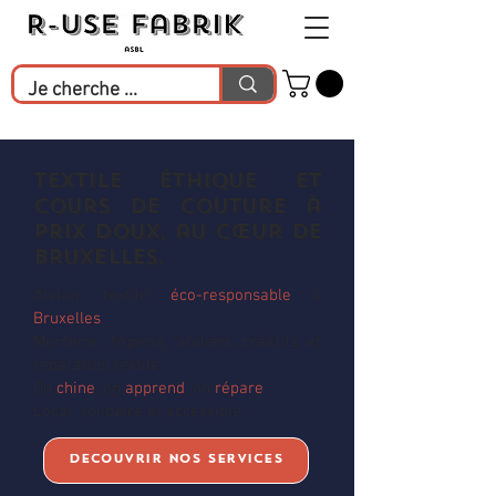
Textile éthique et
cours de couture à
prix doux, au cœur de
Bruxelles.
Atelier textile
éco-responsable
à
Bruxelles
.
Mercerie, friperie, ateliers créatifs et
réparation textile.
On
chine
, on
apprend
, on
répare
.
Local, solidaire et accessible.
Découvrir nos services