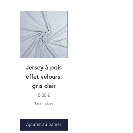
Jersey à pois
Jersey imprimé
effet velours,
graphique,
gris clair
FRENCH TERRY
Prix
Prix
5,00 €
7,50 €
Taxe Incluse
Taxe Incluse
Ajouter au panier
Ajouter au panier