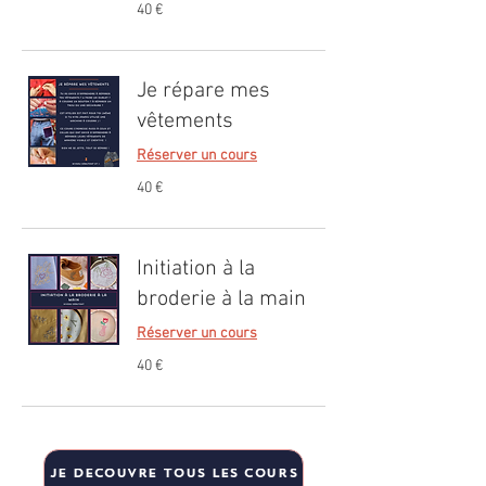
40
40 €
euros
Je répare mes
vêtements
Réserver un cours
40
40 €
euros
Initiation à la
broderie à la main
Réserver un cours
40
40 €
euros
Je découvre tous les cours